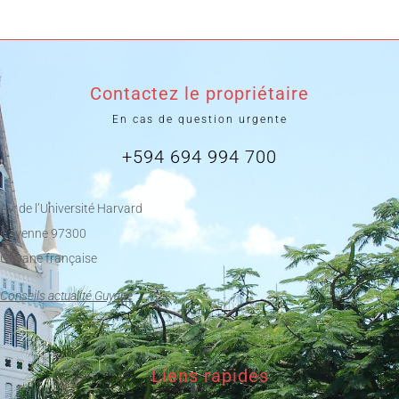
Contactez le propriétaire
En cas de question urgente
+594 694 994 700
Av. de l’Université Harvard
Cayenne 97300
Guyane française
Conseils actualité Guyane
Liens rapides