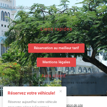
Conseils actualité Guyane
Liens rapides
Accès direct
Réservation au meilleur tarif
Mentions légales
Avis client
Avis vérifiés provenant des dernières réservations
Réservez votre véhicule!
Réservez aujourd'hui votre véhicule 
Création de site pour hôtels
|
Création de site